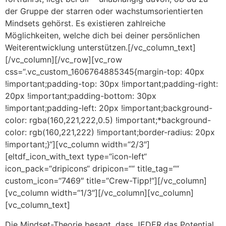
der Gruppe der starren oder wachstumsorientierten
Mindsets gehörst. Es existieren zahlreiche
Möglichkeiten, welche dich bei deiner persönlichen
Weiterentwicklung unterstützen.[/vc_column_text]
[/vc_column][/vc_row][vc_row
css=“.vc_custom_1606764885345{margin-top: 40px
!important;padding-top: 30px !important;padding-right:
20px !important;padding-bottom: 30px
!important;padding-left: 20px !important;background-
color: rgba(160,221,222,0.5) !important;*background-
color: rgb(160,221,222) !important;border-radius: 20px
!important;}“][vc_column width=“2/3″]
[eltdf_icon_with_text type=“icon-left“
icon_pack=“dripicons“ dripicon=““ title_tag=““
custom_icon=“7469″ title=“Crew-Tipp!“][/vc_column]
[vc_column width=“1/3″][/vc_column][vc_column]
[vc_column_text]
Die Mindset-Theorie besagt, dass JEDER das Potential