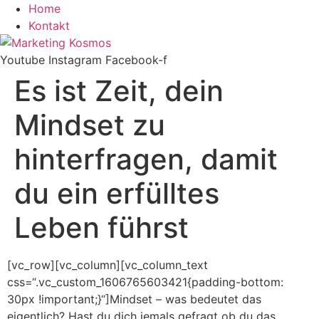
Zum
Home
Inhalt
Kontakt
springen
Youtube
Instagram
Facebook-f
Es ist Zeit, dein
Mindset zu
hinterfragen, damit
du ein erfülltes
Leben führst
[vc_row][vc_column][vc_column_text
css=“.vc_custom_1606765603421{padding-bottom:
30px !important;}“]Mindset – was bedeutet das
eigentlich? Hast du dich jemals gefragt ob du das